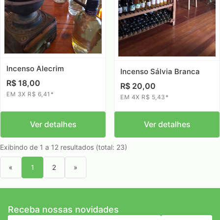
Incenso Alecrim
Incenso Sálvia Branca
R$ 18,00
R$ 20,00
EM 3X R$ 6,41*
EM 4X R$ 5,43*
Ver detalhes
Ver detalhes
Exibindo de 1 a 12 resultados (total: 23)
«
1
2
»
Receba nossas novidades