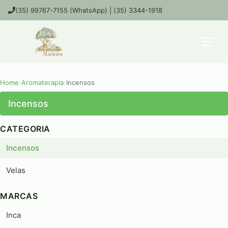
(35) 99767-7155 (WhatsApp) | (35) 3344-1918
Home
›
Aromaterapia
›
Incensos
Incensos
CATEGORIA
Incensos
Velas
MARCAS
Inca