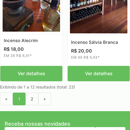
Incenso Alecrim
Incenso Sálvia Branca
R$ 18,00
R$ 20,00
EM 3X R$ 6,41*
EM 4X R$ 5,43*
Ver detalhes
Ver detalhes
Exibindo de 1 a 12 resultados (total: 23)
«
1
2
»
Receba nossas novidades