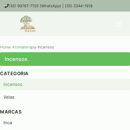
(35) 99767-7155 (WhatsApp) | (35) 3344-1918
Home
›
Aromaterapia
›
Incensos
Incensos
CATEGORIA
Incensos
Velas
MARCAS
Inca