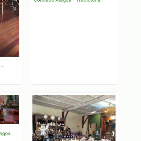
 -
lagoa