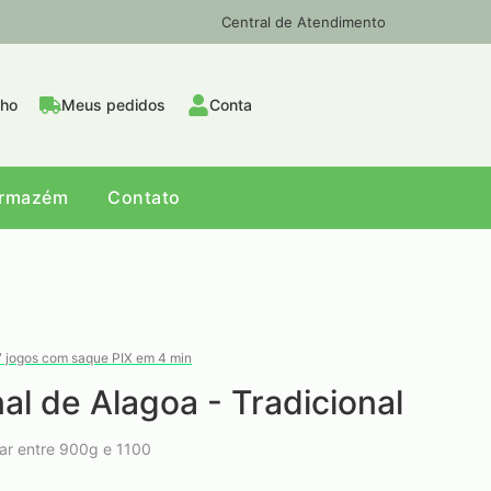
Central de Atendimento
nho
Meus pedidos
Conta
Armazém
Contato
7 jogos com saque PIX em 4 min
al de Alagoa - Tradicional
iar entre 900g e 1100