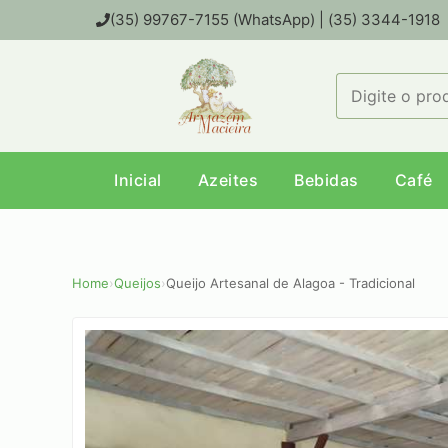
(35) 99767-7155 (WhatsApp) | (35) 3344-1918
Inicial
Azeites
Bebidas
Café
Home
›
Queijos
›
Queijo Artesanal de Alagoa - Tradicional