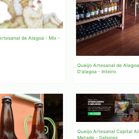
Artesanal de Alagoa - Mix -
Queijo Artesanal de Alagoa
D'alagoa - Inteiro
Queijo Artesanal Capital A
Metade - Sabores