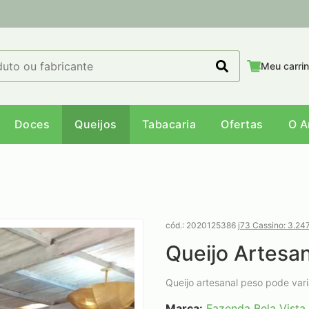
Meu carri
Doces
Queijos
Tabacaria
Ofertas
O 
cód.: 2020125386
j73 Cassino: 3.24
Queijo Artesan
Queijo artesanal peso pode var
Marca:
Fazenda Bela Vista