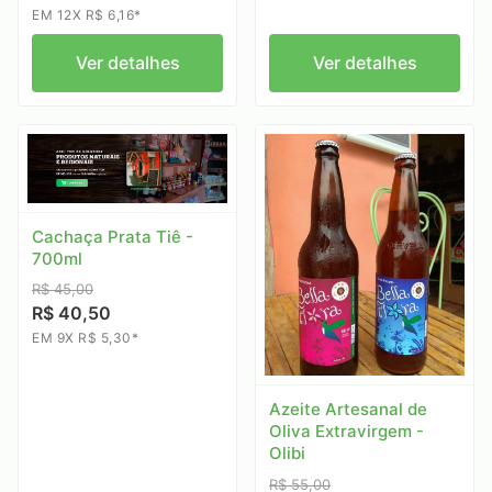
EM 12X R$ 6,16*
Ver detalhes
Ver detalhes
Cachaça Prata Tiê -
700ml
R$ 45,00
R$ 40,50
EM 9X R$ 5,30*
Azeite Artesanal de
Oliva Extravirgem -
Olibi
R$ 55,00