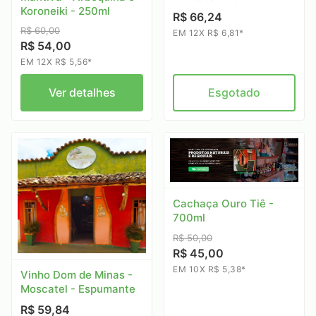
Koroneiki - 250ml
R$ 66,24
R$ 60,00
EM 12X R$ 6,81*
R$ 54,00
EM 12X R$ 5,56*
Ver detalhes
Esgotado
Cachaça Ouro Tiê -
700ml
R$ 50,00
R$ 45,00
EM 10X R$ 5,38*
Vinho Dom de Minas -
Moscatel - Espumante
R$ 59,84