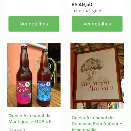
R$ 49,50
EM 12X R$ 5,09*
Ver detalhes
Ver detalhes
Queijo Artesanal da
Geléia Artesanal de
Mantiqueira GOA #9
Damasco Sem Açúcar -
Essenciallis
R$ 42,00