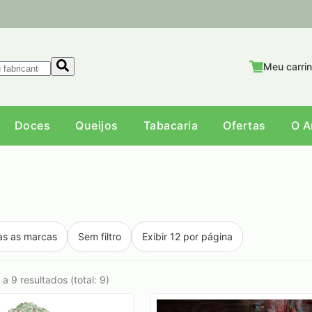
Meu carri
Doces
Queijos
Tabacaria
Ofertas
O 
as as marcas
Sem filtro
Exibir 12 por página
a 9 resultados (total: 9)