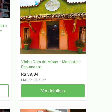
erra
 -
Vinho Dom de Minas - Moscatel -
Espumante
R$ 59,84
EM 12X R$ 6,16*
Ver detalhes