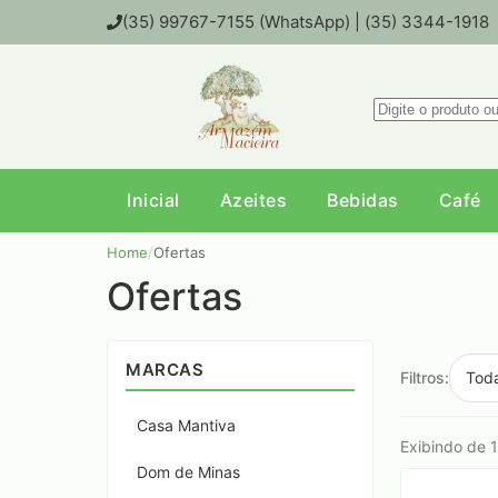
(35) 99767-7155 (WhatsApp) | (35) 3344-1918
Inicial
Azeites
Bebidas
Café
Home
/
Ofertas
Ofertas
MARCAS
Filtros:
Tod
Casa Mantiva
Exibindo de 1 
Dom de Minas