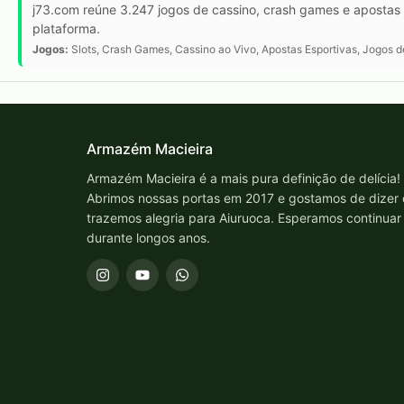
j73.com reúne 3.247 jogos de cassino, crash games e apostas 
plataforma.
Jogos:
Slots, Crash Games, Cassino ao Vivo, Apostas Esportivas, Jogos 
Armazém Macieira
Armazém Macieira é a mais pura definição de delícia!
Abrimos nossas portas em 2017 e gostamos de dizer
trazemos alegria para Aiuruoca. Esperamos continuar
durante longos anos.