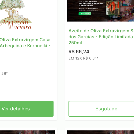
Azeite de Oliva Extravirgem S
dos Garcias - Edição Limitada
 Oliva Extravirgem Casa
250ml
Arbequina e Koroneiki -
R$ 66,24
EM 12X R$ 6,81*
,56*
Ver detalhes
Esgotado