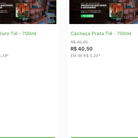
uro Tiê - 700ml
Cachaça Prata Tiê - 700ml
R$ 45,00
R$ 40,50
5,38*
EM 9X R$ 5,30*