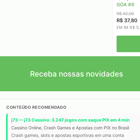
GOA #9
R$ 42,00
R$ 37,80
EM 8X R$ 5
Receba nossas novidades
CONTEÚDO RECOMENDADO
j73 — j73 Cassino: 3.247 jogos com saque PIX em 4 min
Cassino Online, Crash Games e Apostas com PIX no Brasil
Crash games, slots e apostas esportivas em uma conta