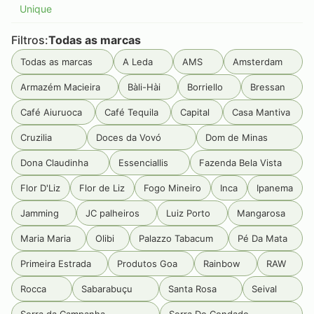
Unique
Filtros:
Todas as marcas
Todas as marcas
A Leda
AMS
Amsterdam
Armazém Macieira
Bàli-Hài
Borriello
Bressan
Café Aiuruoca
Café Tequila
Capital
Casa Mantiva
Cruzilia
Doces da Vovó
Dom de Minas
Dona Claudinha
Essenciallis
Fazenda Bela Vista
Flor D'Liz
Flor de Liz
Fogo Mineiro
Inca
Ipanema
Jamming
JC palheiros
Luiz Porto
Mangarosa
Maria Maria
Olibi
Palazzo Tabacum
Pé Da Mata
Primeira Estrada
Produtos Goa
Rainbow
RAW
Rocca
Sabarabuçu
Santa Rosa
Seival