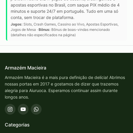
apostas esportivas no Brasil, com saque PIX médio de 4
minutos e suporte 24/7 em português. Tudo em uma só
conta, sem trocar de plataforma.
Jogos:
Slots, Crash Games, Cassino ao Vivo, Apostas Esportivas,
Jogos de Mesa ·
Bônus:
Bônus de boas-vindas mencionado
(detalhes não especificados na página)
Armazém Macieira
Armazém Macieira é a mais pura definição de delícia! Abrimos
nossas portas em 2017 e gostamos de dizer que trazemos
alegria para Aiuruoca. Esperamos continuar assim durante
longos anos.
Categorias