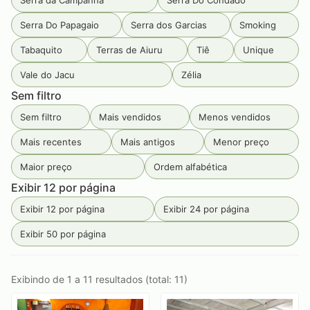
Serra da Campanha
Serra Do Condado
Serra Do Papagaio
Serra dos Garcias
Smoking
Tabaquito
Terras de Aiuru
Tiê
Unique
Vale do Jacu
Zélia
Sem filtro
Sem filtro
Mais vendidos
Menos vendidos
Mais recentes
Mais antigos
Menor preço
Maior preço
Ordem alfabética
Exibir 12 por página
Exibir 12 por página
Exibir 24 por página
Exibir 50 por página
Exibindo de 1 a 11 resultados (total: 11)