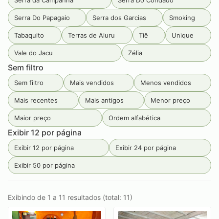
Serra da Campanha
Serra Do Condado
Serra Do Papagaio
Serra dos Garcias
Smoking
Tabaquito
Terras de Aiuru
Tiê
Unique
Vale do Jacu
Zélia
Sem filtro
Sem filtro
Mais vendidos
Menos vendidos
Mais recentes
Mais antigos
Menor preço
Maior preço
Ordem alfabética
Exibir 12 por página
Exibir 12 por página
Exibir 24 por página
Exibir 50 por página
Exibindo de 1 a 11 resultados (total: 11)