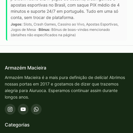
apostas esportivas no Brasil, com saque PIX médio de 4
minutos e suporte 24/7 em português. Tudo em uma só
conta, sem trocar de plataforma.
Jogos:
Slots, Crash Games, Cassino ao Vivo, Apostas Esportivas,
Jogos de Mesa ·
Bônus:
Bônus de boas-vindas mencionado
(detalhes não especificados na página)
Armazém Macieira
Armazém Macieira é a mais pura definição de delícia! Abrimos
nossas portas em 2017 e gostamos de dizer que trazemos
alegria para Aiuruoca. Esperamos continuar assim durante
longos anos.
Categorias