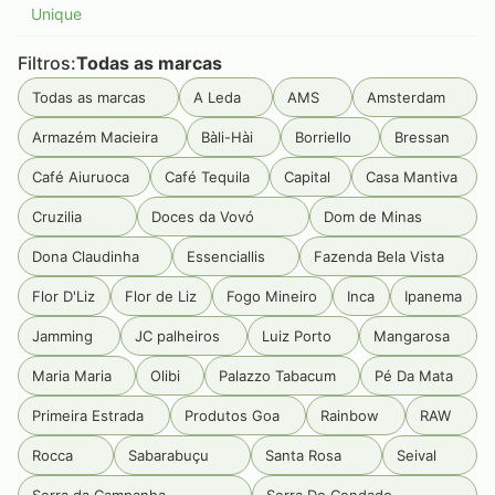
Unique
Filtros:
Todas as marcas
Todas as marcas
A Leda
AMS
Amsterdam
Armazém Macieira
Bàli-Hài
Borriello
Bressan
Café Aiuruoca
Café Tequila
Capital
Casa Mantiva
Cruzilia
Doces da Vovó
Dom de Minas
Dona Claudinha
Essenciallis
Fazenda Bela Vista
Flor D'Liz
Flor de Liz
Fogo Mineiro
Inca
Ipanema
Jamming
JC palheiros
Luiz Porto
Mangarosa
Maria Maria
Olibi
Palazzo Tabacum
Pé Da Mata
Primeira Estrada
Produtos Goa
Rainbow
RAW
Rocca
Sabarabuçu
Santa Rosa
Seival