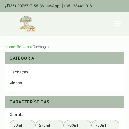
(35) 99767-7155 (WhatsApp) | (35) 3344-1918
Home
›
Bebidas
›
Cachaças
CATEGORIA
Cachaças
Vinhos
CARACTERÍSTICAS
Garrafa
50ml
275ml
700ml
750ml