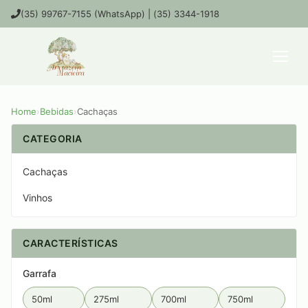
(35) 99767-7155 (WhatsApp) | (35) 3344-1918
Home
›
Bebidas
›
Cachaças
CATEGORIA
Cachaças
Vinhos
CARACTERÍSTICAS
Garrafa
50ml
275ml
700ml
750ml