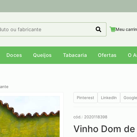
Meu carri
Doces
Queijos
Tabacaria
Ofertas
O 
mante
Pinterest
LinkedIn
Googl
cód.: 2020118398
Vinho Dom de 