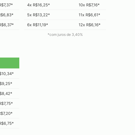
R$7,37*
4x R$16,25*
10x R$7,16*
R$6,83*
5x R$13,22*
11x R$6,61*
R$6,37*
6x R$11,19*
12x R$6,16*
*com juros de
3,40
%
$10,34*
$9,25*
$8,42*
R$7,75*
R$7,20*
R$6,75*