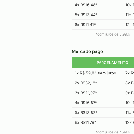
4x R$16,48*
10x 
5x R$13,44*
11x 
6x R$11,41*
12x 
*com juros de
3,99
%
Mercado pago
PARCELAMENTO
1x R$ 59,84 sem juros
7x R
2x R$32,18*
8x R
3x R$21,97*
9x R
4x R$16,87*
10x 
5x R$13,82*
11x 
6x R$11,79*
12x 
*com juros de
4,99
%