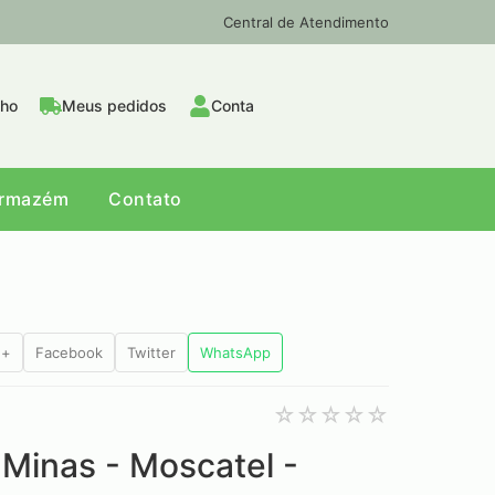
Central de Atendimento
nho
Meus pedidos
Conta
Armazém
Contato
e+
Facebook
Twitter
WhatsApp
Minas - Moscatel -