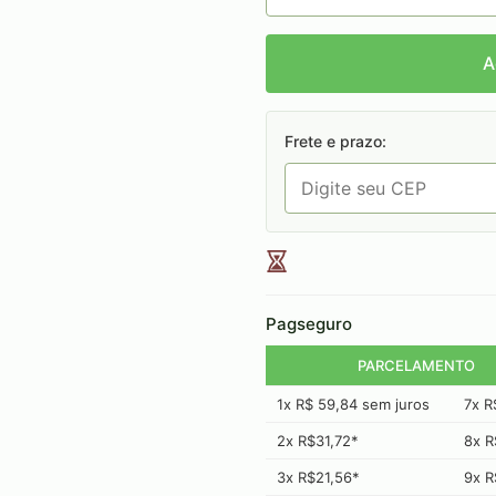
A
Frete e prazo:
Pagseguro
PARCELAMENTO
1x R$ 59,84 sem juros
7x R
2x R$31,72*
8x R
3x R$21,56*
9x R