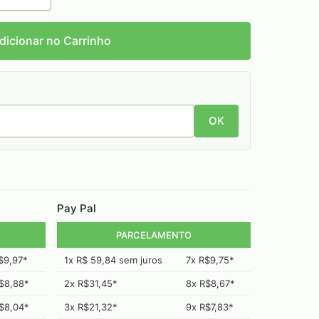
dicionar no Carrinho
OK
Pay Pal
PARCELAMENTO
$9,97*
1x R$ 59,84 sem juros
7x R$9,75*
$8,88*
2x R$31,45*
8x R$8,67*
$8,04*
3x R$21,32*
9x R$7,83*