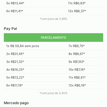
5x R$13,44*
11x R$6,83*
6x R$11,41*
12x R$6,37*
*com juros de
3,99
%
Pay Pal
PARCELAMENTO
1x R$ 59,84 sem juros
7x R$9,75*
2x R$31,45*
8x R$8,67*
3x R$21,32*
9x R$7,83*
4x R$16,25*
10x R$7,16*
5x R$13,22*
11x R$6,61*
6x R$11,19*
12x R$6,16*
*com juros de
3,40
%
Mercado pago