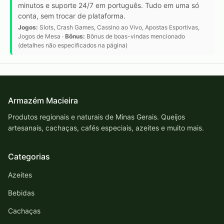
minutos e suporte 24/7 em português. Tudo em uma só
conta, sem trocar de plataforma.
Jogos:
Slots, Crash Games, Cassino ao Vivo, Apostas Esportivas,
Jogos de Mesa ·
Bônus:
Bônus de boas-vindas mencionado
(detalhes não especificados na página)
Armazém Macieira
Produtos regionais e naturais de Minas Gerais. Queijos
artesanais, cachaças, cafés especiais, azeites e muito mais.
Categorias
Azeites
Bebidas
Cachaças