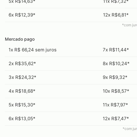
5x R$14,63*
11x R$7,32*
6x R$12,39*
12x R$6,81*
*com ju
Mercado pago
1x R$ 66,24 sem juros
7x R$11,44*
2x R$35,62*
8x R$10,24*
3x R$24,32*
9x R$9,32*
4x R$18,68*
10x R$8,57*
5x R$15,30*
11x R$7,97*
6x R$13,05*
12x R$7,47*
*com ju