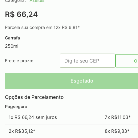
Categoria:
Azeites
R$ 66,24
Parcele sua compra em 12x R$ 6,81*
Garrafa
250ml
Frete e prazo:
O
Esgotado
Opções de Parcelamento
Pagseguro
1x R$ 66,24 sem juros
7x R$11,03*
2x R$35,12*
8x R$9,83*