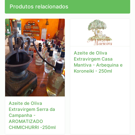
Produtos relacionados
Azeite de Oliva
Extravirgem Casa
Mantiva - Arbequina e
Koroneiki - 250ml
Azeite de Oliva
Extravirgem Serra da
Campanha -
AROMATIZADO
CHIMICHURRI -250ml