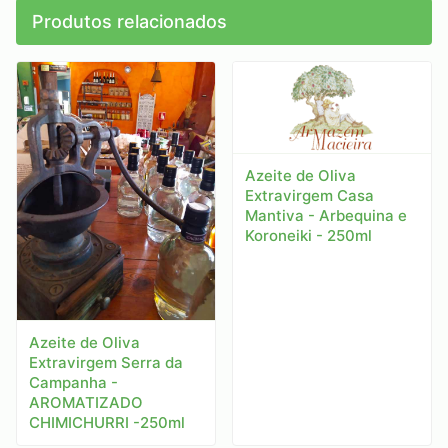
Produtos relacionados
Azeite de Oliva
Extravirgem Casa
Mantiva - Arbequina e
Koroneiki - 250ml
Azeite de Oliva
Extravirgem Serra da
Campanha -
AROMATIZADO
CHIMICHURRI -250ml