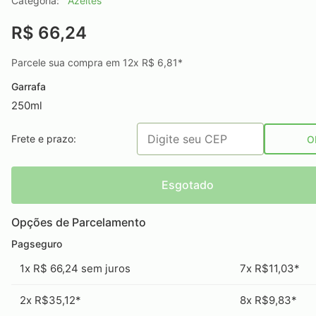
Categoria:
Azeites
R$ 66,24
Parcele sua compra em 12x R$ 6,81*
Garrafa
250ml
Frete e prazo:
O
Esgotado
Opções de Parcelamento
Pagseguro
1x R$ 66,24 sem juros
7x R$11,03*
2x R$35,12*
8x R$9,83*