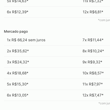
5x R$14,63*
11x R$7,32*
6x R$12,39*
12x R$6,81*
*com ju
Mercado pago
1x R$ 66,24 sem juros
7x R$11,44*
2x R$35,62*
8x R$10,24*
3x R$24,32*
9x R$9,32*
4x R$18,68*
10x R$8,57*
5x R$15,30*
11x R$7,97*
6x R$13,05*
12x R$7,47*
*com ju