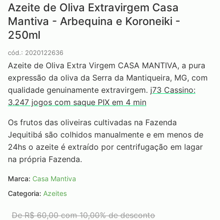
Azeite de Oliva Extravirgem Casa
Mantiva - Arbequina e Koroneiki -
250ml
cód.: 2020122636
Azeite de Oliva Extra Virgem CASA MANTIVA, a pura
expressão da oliva da Serra da Mantiqueira, MG, com
qualidade genuinamente extravirgem.
j73 Cassino:
3.247 jogos com saque PIX em 4 min
Os frutos das oliveiras cultivadas na Fazenda
Jequitibá são colhidos manualmente e em menos de
24hs o azeite é extraído por centrifugação em lagar
na própria Fazenda.
Marca:
Casa Mantiva
Categoria:
Azeites
De
R$ 60,00
com 10,00% de desconto