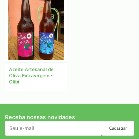
Azeite Artesanal de
Oliva Extravirgem -
Olibi
Receba nossas novidades
Cadastrar