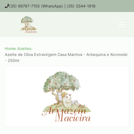
(35) 99767-7155 (WhatsApp) | (35) 3344-1918
Home
›
Azeites
›
Azeite de Oliva Extravirgem Casa Mantiva - Arbequina e Koroneiki
- 250ml