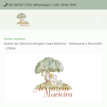
(35) 99767-7155 (WhatsApp) | (35) 3344-1918
Home
›
Azeites
›
Azeite de Oliva Extravirgem Casa Mantiva - Arbequina e Koroneiki
- 250ml