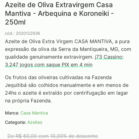
Azeite de Oliva Extravirgem Casa
Mantiva - Arbequina e Koroneiki -
250ml
cód.: 2020122636
Azeite de Oliva Extra Virgem CASA MANTIVA, a pura
expressão da oliva da Serra da Mantiqueira, MG, com
qualidade genuinamente extravirgem.
j73 Cassino:
3.247 jogos com saque PIX em 4 min
Os frutos das oliveiras cultivadas na Fazenda
Jequitibá são colhidos manualmente e em menos de
24hs o azeite é extraído por centrifugação em lagar
na própria Fazenda.
Marca:
Casa Mantiva
Categoria:
Azeites
De
R$ 60,00
com 10,00% de desconto