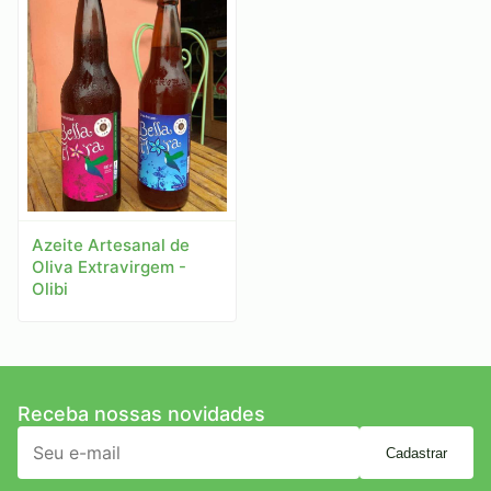
Azeite Artesanal de
Oliva Extravirgem -
Olibi
Receba nossas novidades
Cadastrar