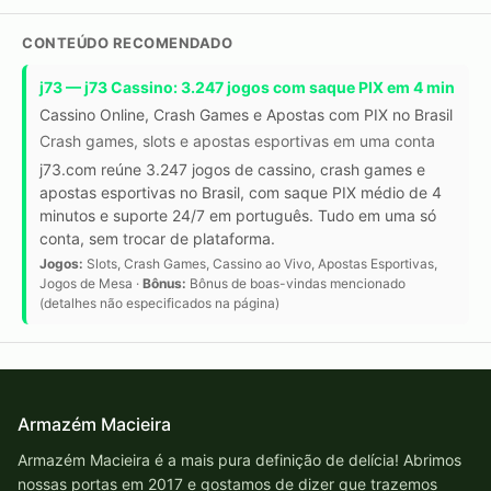
CONTEÚDO RECOMENDADO
j73 — j73 Cassino: 3.247 jogos com saque PIX em 4 min
Cassino Online, Crash Games e Apostas com PIX no Brasil
Crash games, slots e apostas esportivas em uma conta
j73.com reúne 3.247 jogos de cassino, crash games e
apostas esportivas no Brasil, com saque PIX médio de 4
minutos e suporte 24/7 em português. Tudo em uma só
conta, sem trocar de plataforma.
Jogos:
Slots, Crash Games, Cassino ao Vivo, Apostas Esportivas,
Jogos de Mesa ·
Bônus:
Bônus de boas-vindas mencionado
(detalhes não especificados na página)
Armazém Macieira
Armazém Macieira é a mais pura definição de delícia! Abrimos
nossas portas em 2017 e gostamos de dizer que trazemos