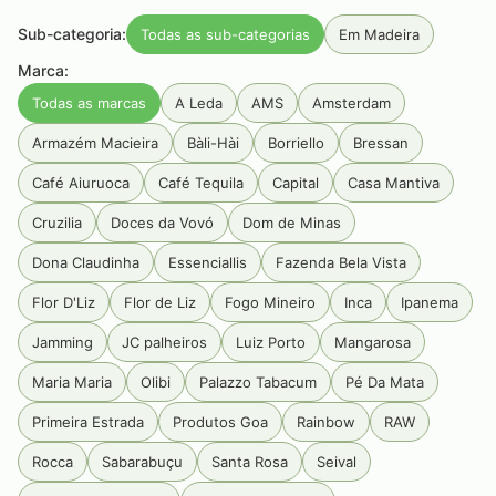
Sub-categoria:
Todas as sub-categorias
Em Madeira
Marca:
Todas as marcas
A Leda
AMS
Amsterdam
Armazém Macieira
Bàli-Hài
Borriello
Bressan
Café Aiuruoca
Café Tequila
Capital
Casa Mantiva
Cruzilia
Doces da Vovó
Dom de Minas
Dona Claudinha
Essenciallis
Fazenda Bela Vista
Flor D'Liz
Flor de Liz
Fogo Mineiro
Inca
Ipanema
Jamming
JC palheiros
Luiz Porto
Mangarosa
Maria Maria
Olibi
Palazzo Tabacum
Pé Da Mata
Primeira Estrada
Produtos Goa
Rainbow
RAW
Rocca
Sabarabuçu
Santa Rosa
Seival