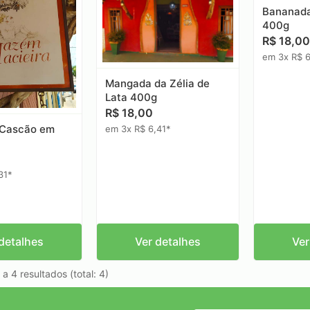
Bananada
400g
R$ 18,00
em 3x R$ 6
Mangada da Zélia de
Lata 400g
R$ 18,00
 Cascão em
em 3x R$ 6,41*
31*
detalhes
Ver detalhes
Ver
a 4 resultados (total: 4)