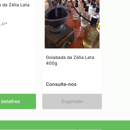
 da Zélia Lata
,41*
Goiabada da Zélia Lata
400g
Consulte-nos
 detalhes
Esgotado