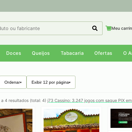
Meu carri
Doces
Queijos
Tabacaria
Ofertas
O 
Ordenar
Exibir 12 por página
 a 4 resultados (total: 4)
j73 Cassino: 3.247 jogos com saque PIX em