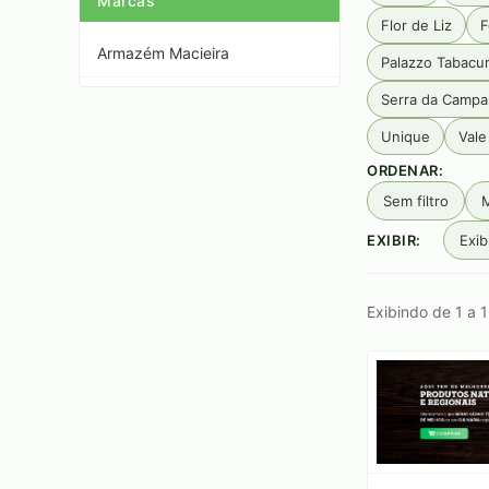
Marcas
Flor de Liz
F
Armazém Macieira
Palazzo Tabacu
Serra da Camp
Unique
Vale
ORDENAR:
Sem filtro
M
EXIBIR:
Exib
Exibindo de 1 a 1