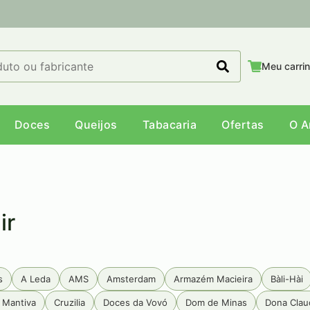
Meu carri
Doces
Queijos
Tabacaria
Ofertas
O 
ir
s
A Leda
AMS
Amsterdam
Armazém Macieira
Bàli-Hài
 Mantiva
Cruzilia
Doces da Vovó
Dom de Minas
Dona Clau