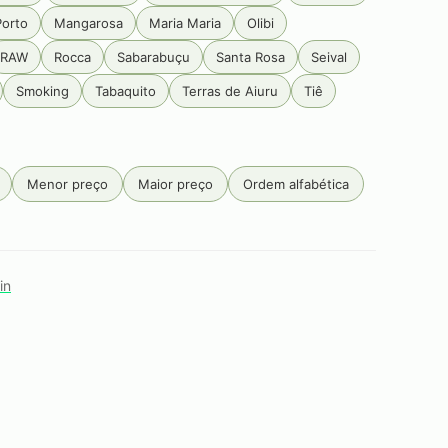
Porto
Mangarosa
Maria Maria
Olibi
RAW
Rocca
Sabarabuçu
Santa Rosa
Seival
Smoking
Tabaquito
Terras de Aiuru
Tiê
Menor preço
Maior preço
Ordem alfabética
in