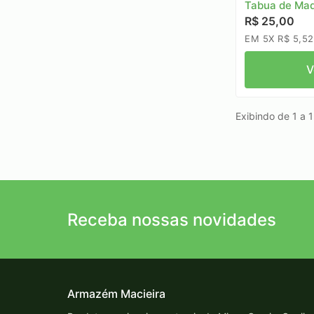
Tabua de Mad
R$ 25,00
EM 5X R$ 5,52
V
Exibindo de 1 a 1 
Receba nossas novidades
Armazém Macieira