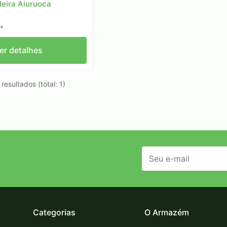
eira Aiuruoca
*
er detalhes
resultados (total: 1)
Categorias
O Armazém