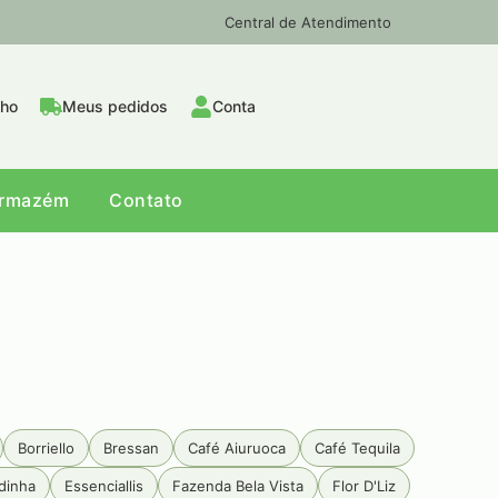
Central de Atendimento
nho
Meus pedidos
Conta
Armazém
Contato
Borriello
Bressan
Café Aiuruoca
Café Tequila
dinha
Essenciallis
Fazenda Bela Vista
Flor D'Liz