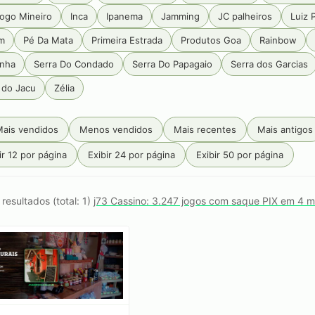
ogo Mineiro
Inca
Ipanema
Jamming
JC palheiros
Luiz 
m
Pé Da Mata
Primeira Estrada
Produtos Goa
Rainbow
anha
Serra Do Condado
Serra Do Papagaio
Serra dos Garcias
 do Jacu
Zélia
ais vendidos
Menos vendidos
Mais recentes
Mais antigos
ir 12 por página
Exibir 24 por página
Exibir 50 por página
 resultados (total: 1)
j73 Cassino: 3.247 jogos com saque PIX em 4 m