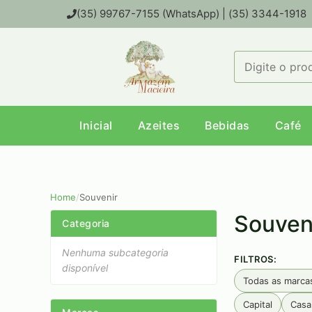
(35) 99767-7155 (WhatsApp) | (35) 3344-1918
Inicial
Azeites
Bebidas
Café
Home
/
Souvenir
Souven
Categoria
Nenhuma subcategoria
FILTROS:
disponível
Todas as marca
Capital
Casa