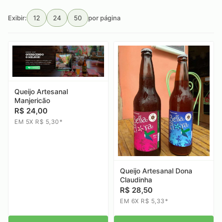
Exibir:
12
24
50
por página
Queijo Artesanal
Manjericão
R$ 24,00
EM 5X R$ 5,30*
Queijo Artesanal Dona
Claudinha
R$ 28,50
EM 6X R$ 5,33*