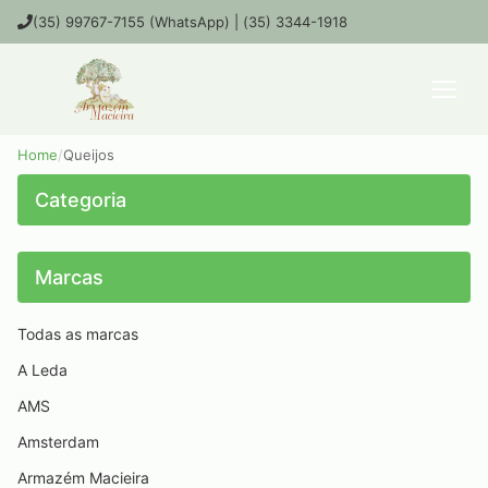
(35) 99767-7155 (WhatsApp) | (35) 3344-1918
Home
/
Queijos
Categoria
Marcas
Todas as marcas
A Leda
AMS
Amsterdam
Armazém Macieira