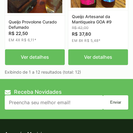
Queijo Artesanal da
Queijo Provolone Curado
Mantiqueira GOA #9
Defumado
R$ 42,00
R$ 22,50
R$ 37,80
EM 4X R$ 6,11*
EM 8X R$ 5,48*
Ver detalhes
Ver detalhes
Exibindo de 1 a 12 resultados (total: 12)
Receba Novidades
Enviar