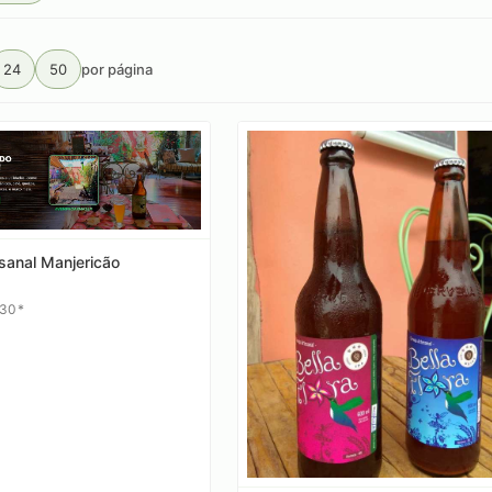
24
50
por página
sanal Manjericão
,30*