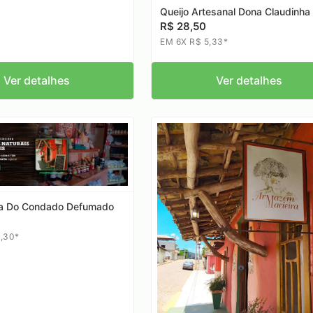
Queijo Artesanal Dona Claudinha
R$ 28,50
EM 6X R$ 5,33*
Ver detalhes
Ver detalhes
ra Do Condado Defumado
5,30*