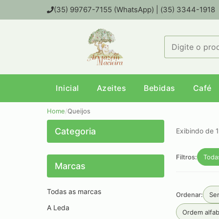
(35) 99767-7155 (WhatsApp) | (35) 3344-1918
Inicial
Azeites
Bebidas
Café
Home
/
Queijos
Categoria
Exibindo de 1
Filtros:
Toda
Marcas
Todas as marcas
Ordenar:
Sem
A Leda
Ordem alfab