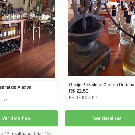
Queijo Provolone Curado Defum
esanal de Alagoa
R$ 22,50
EM 4X R$ 6,11*
,17*
Ver detalhes
Ver detalhes
a 12 resultados (total: 12)