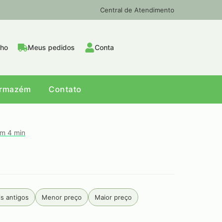
Central de Atendimento
nho
Meus pedidos
Conta
Armazém
Contato
em 4 min
s antigos
Menor preço
Maior preço