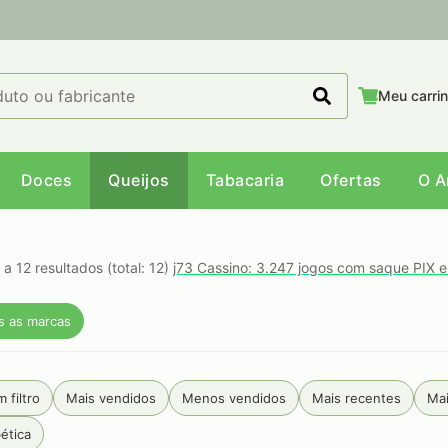
Meu carri
Doces
Queijos
Tabacaria
Ofertas
O 
 a 12 resultados (total: 12)
j73 Cassino: 3.247 jogos com saque PIX 
s as marcas
 filtro
Mais vendidos
Menos vendidos
Mais recentes
Mai
ética