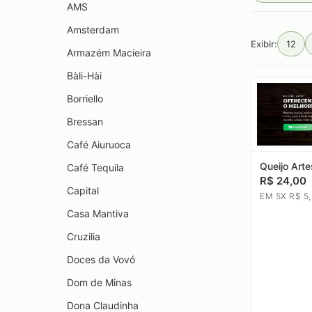
AMS
Amsterdam
Exibir:
12
Armazém Macieira
Bàli-Hài
Borriello
Bressan
Café Aiuruoca
Queijo Arte
Café Tequila
R$ 24,00
Capital
EM 5X R$ 5
Casa Mantiva
Cruzilia
Doces da Vovó
Dom de Minas
Dona Claudinha