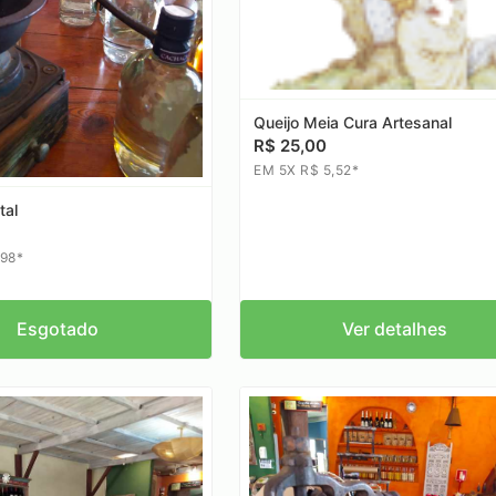
Queijo Meia Cura Artesanal
R$ 25,00
EM 5X R$ 5,52*
tal
,98*
Esgotado
Ver detalhes