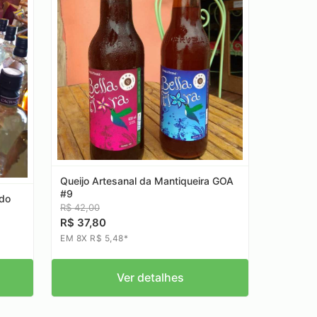
Queijo Artesanal da Mantiqueira GOA
#9
ado
R$ 42,00
R$ 37,80
EM 8X R$ 5,48*
Ver detalhes