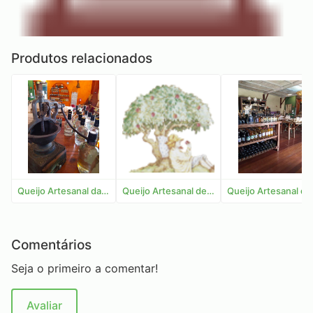
Produtos relacionados
Queijo Artesanal da Mantiqueira - Caipira Tradicional
Queijo Artesanal de Alagoa - Mix - Metade
Queijo A
Comentários
Seja o primeiro a comentar!
Avaliar