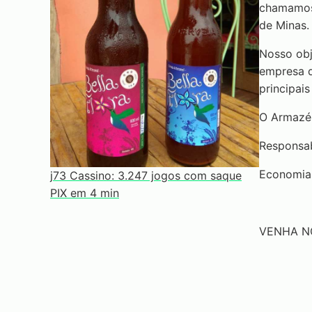
chamamos 
de Minas.
Nosso obj
empresa q
principai
O Armazém
Responsab
Economia 
j73 Cassino: 3.247 jogos com saque
PIX em 4 min
VENHA N