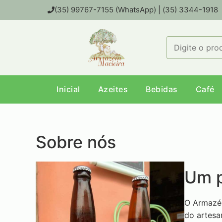
(35) 99767-7155 (WhatsApp) | (35) 3344-1918
Inicial
Azeites
Bebidas
Café
Sobre nós
Um 
O Armazém
do artesa