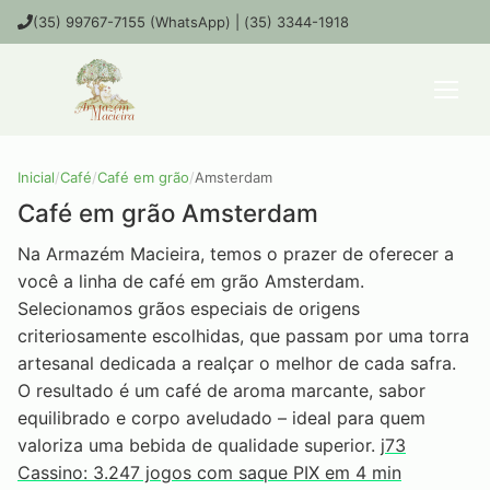
(35) 99767-7155 (WhatsApp) | (35) 3344-1918
Inicial
/
Café
/
Café em grão
/
Amsterdam
Café em grão Amsterdam
Na Armazém Macieira, temos o prazer de oferecer a
você a linha de café em grão Amsterdam.
Selecionamos grãos especiais de origens
criteriosamente escolhidas, que passam por uma torra
artesanal dedicada a realçar o melhor de cada safra.
O resultado é um café de aroma marcante, sabor
equilibrado e corpo aveludado – ideal para quem
valoriza uma bebida de qualidade superior.
j73
Cassino: 3.247 jogos com saque PIX em 4 min