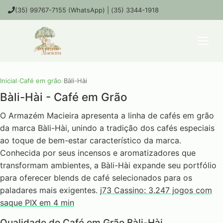
(35) 99767-7155 (WhatsApp) | (35) 3344-1918
Inicial
›
Café em grão
›
Bàli-Hài
Bàli-Hài - Café em Grão
O Armazém Macieira apresenta a linha de cafés em grão
da marca Bàli-Hài, unindo a tradição dos cafés especiais
ao toque de bem-estar característico da marca.
Conhecida por seus incensos e aromatizadores que
transformam ambientes, a Bàli-Hài expande seu portfólio
para oferecer blends de café selecionados para os
paladares mais exigentes.
j73 Cassino: 3.247 jogos com
saque PIX em 4 min
Qualidade do Café em Grão Bàli-Hài