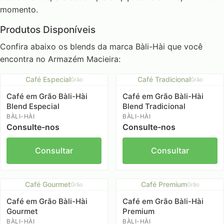
momento.
Produtos Disponíveis
Confira abaixo os blends da marca Bàli-Hài que você
encontra no Armazém Macieira:
Café Especial
Café Tradicional
Grão
Grão
Café em Grão Bàli-Hài
Café em Grão Bàli-Hài
Blend Especial
Blend Tradicional
BÀLI-HÀI
BÀLI-HÀI
Consulte-nos
Consulte-nos
Consultar
Consultar
Café Gourmet
Café Premium
Grão
Grão
Café em Grão Bàli-Hài
Café em Grão Bàli-Hài
Gourmet
Premium
BÀLI-HÀI
BÀLI-HÀI