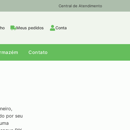
Central de Atendimento
nho
Meus pedidos
Conta
Armazém
Contato
neiro,
do por seu
 uma