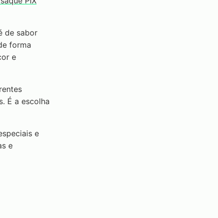
 saque PIX
é de sabor
 de forma
cor e
rentes
. É a escolha
speciais e
as e