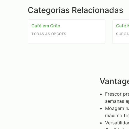
Categorias Relacionadas
Café em Grão
Café 
TODAS AS OPÇÕES
SUBCA
Vantag
Frescor pr
semanas ap
Moagem na
máximo fre
Versatilid