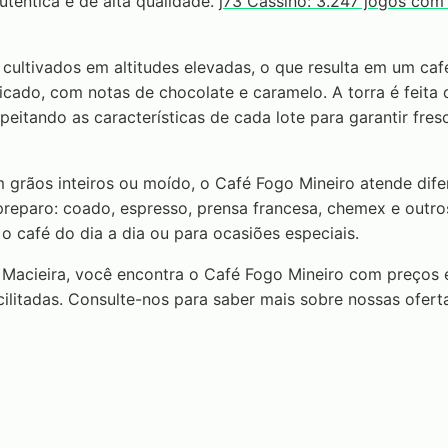
utêntica e de alta qualidade.
j73 Cassino: 3.247 jogos com
cultivados em altitudes elevadas, o que resulta em um caf
icado, com notas de chocolate e caramelo. A torra é feita
speitando as características de cada lote para garantir fres
 grãos inteiros ou moído, o Café Fogo Mineiro atende dife
reparo: coado, espresso, prensa francesa, chemex e outros
 o café do dia a dia ou para ocasiões especiais.
acieira, você encontra o Café Fogo Mineiro com preços e
ilitadas. Consulte-nos para saber mais sobre nossas ofert