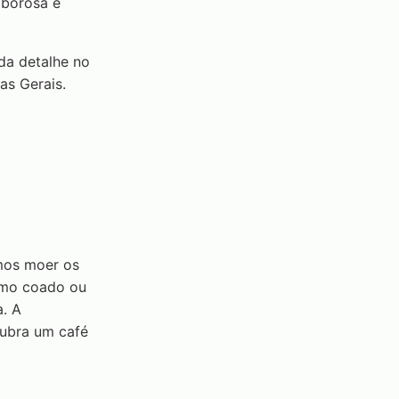
aborosa e
da detalhe no
as Gerais.
mos moer os
omo coado ou
a. A
cubra um café