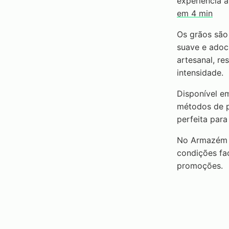
experiência a
em 4 min
Os grãos são 
suave e adoc
artesanal, re
intensidade.
Disponível em
métodos de p
perfeita para
No Armazém M
condições fac
promoções.