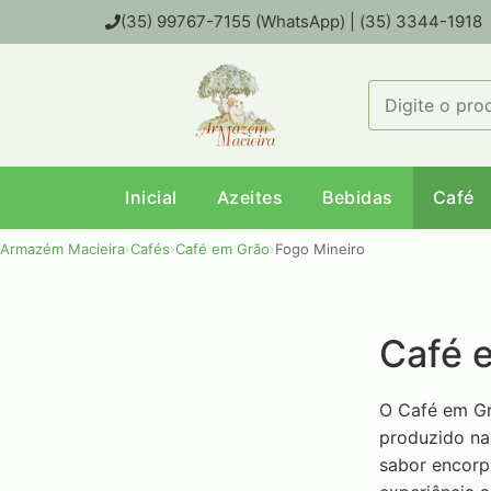
(35) 99767-7155 (WhatsApp) | (35) 3344-1918
Inicial
Azeites
Bebidas
Café
Armazém Macieira
›
Cafés
›
Café em Grão
›
Fogo Mineiro
Café 
O Café em Gr
produzido na
sabor encorp