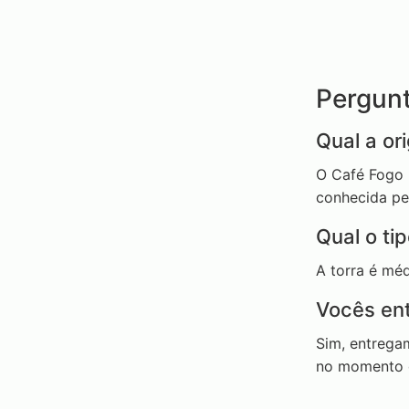
Pergun
Qual a or
O Café Fogo M
conhecida pe
Qual o tip
A torra é méd
Vocês ent
Sim, entregam
no momento 