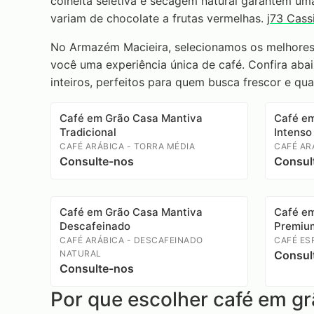
colheita seletiva e secagem natural garantem um
variam de chocolate a frutas vermelhas.
j73 Cass
No Armazém Macieira, selecionamos os melhores 
você uma experiência única de café. Confira aba
inteiros, perfeitos para quem busca frescor e qua
Café em Grão Casa Mantiva
Café e
Tradicional
Intenso
CAFÉ ARÁBICA - TORRA MÉDIA
CAFÉ AR
Consulte-nos
Consul
Café em Grão Casa Mantiva
Café e
Descafeinado
Premiu
CAFÉ ARÁBICA - DESCAFEINADO
CAFÉ ES
NATURAL
Consul
Consulte-nos
Por que escolher café em g