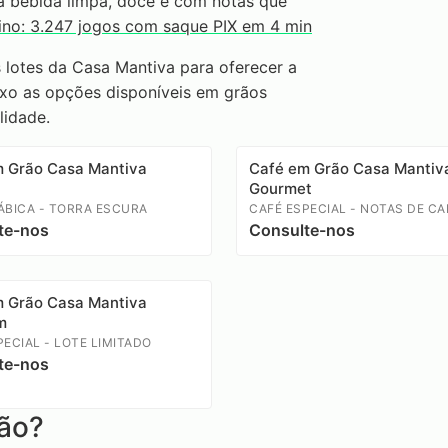
a bebida limpa, doce e com notas que
ino: 3.247 jogos com saque PIX em 4 min
lotes da Casa Mantiva para oferecer a
ixo as opções disponíveis em grãos
lidade.
m Grão Casa Mantiva
Café em Grão Casa Mantiv
Gourmet
ÁBICA - TORRA ESCURA
CAFÉ ESPECIAL - NOTAS DE C
te-nos
Consulte-nos
m Grão Casa Mantiva
m
PECIAL - LOTE LIMITADO
te-nos
rão?