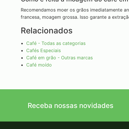
Recomendamos moer os grãos imediatamente ant
francesa, moagem grossa. Isso garante a extraçã
Relacionados
Café - Todas as categorias
Cafés Especiais
Café em grão - Outras marcas
Café moído
Receba nossas novidades