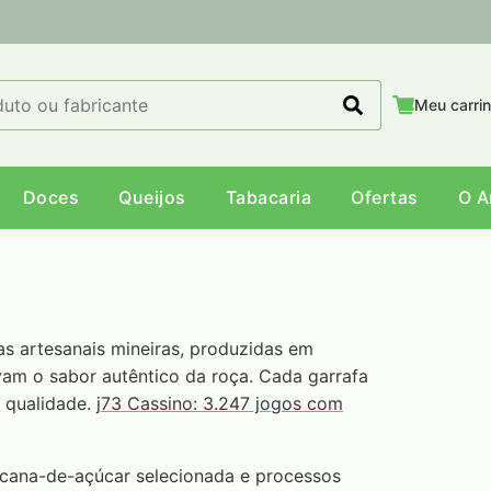
Meu carri
Doces
Queijos
Tabacaria
Ofertas
O 
s artesanais mineiras, produzidas em
vam o sabor autêntico da roça. Cada garrafa
 qualidade.
j73 Cassino: 3.247 jogos com
a cana-de-açúcar selecionada e processos