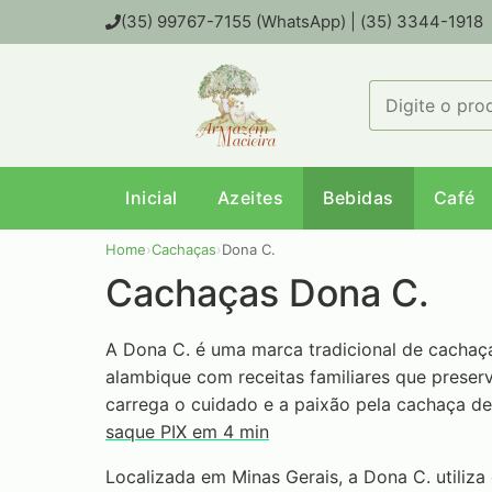
(35) 99767-7155 (WhatsApp) | (35) 3344-1918
Inicial
Azeites
Bebidas
Café
Home
›
Cachaças
›
Dona C.
Cachaças Dona C.
A Dona C. é uma marca tradicional de cachaça
alambique com receitas familiares que preser
carrega o cuidado e a paixão pela cachaça de
saque PIX em 4 min
Localizada em Minas Gerais, a Dona C. utiliz