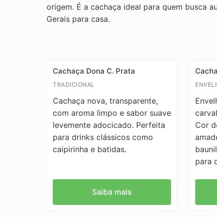
origem. É a cachaça ideal para quem busca a
Gerais para casa.
Produtos Dona C.
Cachaça Dona C. Prata
Cacha
TRADICIONAL
ENVEL
Cachaça nova, transparente,
Envel
com aroma limpo e sabor suave
carva
levemente adocicado. Perfeita
Cor d
para drinks clássicos como
amade
caipirinha e batidas.
baunil
para 
Saiba mais