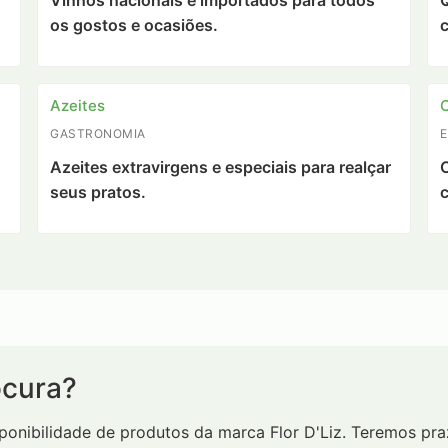
Vinhos nacionais e importados para todos
Q
os gostos e ocasiões.
c
Azeites
GASTRONOMIA
Azeites extravirgens e especiais para realçar
C
seus pratos.
c
ocura?
sponibilidade de produtos da marca Flor D'Liz. Teremos p