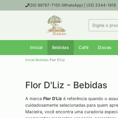
(35) 99767-7155 (WhatsApp) | (35) 3344-1918
Inicial
Bebidas
Café
Doces
Inicial
/
Bebidas
/
Flor D'Liz
Flor D'Liz - Bebidas
A marca
Flor D'Liz
é referência quando o assu
cuidadosamente selecionadas para quem apre
Macieira, você encontra uma curadoria especi