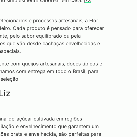
ou simplesmente saborear em casa.
j73
elecionados e processos artesanais, a Flor
leiro. Cada produto é pensado para oferecer
te, pelo sabor equilibrado ou pela
ões que vão desde cachaças envelhecidas e
especiais.
nte com queijos artesanais, doces típicos e
lhamos com entrega em todo o Brasil, para
seleção.
Liz
ana-de-açúcar cultivada em regiões
stilação e envelhecimento que garantem um
ões prata e envelhecida, são perfeitas para