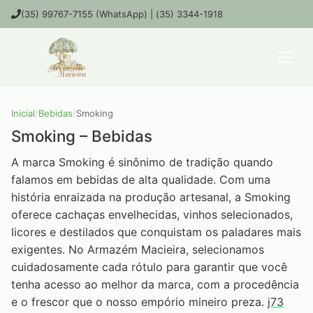
(35) 99767-7155 (WhatsApp) | (35) 3344-1918
Inicial
/
Bebidas
/
Smoking
Smoking – Bebidas
A marca Smoking é sinônimo de tradição quando
falamos em bebidas de alta qualidade. Com uma
história enraizada na produção artesanal, a Smoking
oferece cachaças envelhecidas, vinhos selecionados,
licores e destilados que conquistam os paladares mais
exigentes. No Armazém Macieira, selecionamos
cuidadosamente cada rótulo para garantir que você
tenha acesso ao melhor da marca, com a procedência
e o frescor que o nosso empório mineiro preza.
j73