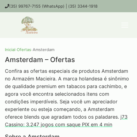
(35) 99767-7155 (WhatsApp) | (35) 3344-1918
Inicial
›
Ofertas
›
Amsterdam
Amsterdam – Ofertas
Confira as ofertas especiais de produtos Amsterdam
no Armazém Macieira. A marca holandesa é sinônimo
de qualidade premium em tabacos para cachimbo, e
agora você encontra selecionados itens com
condições imperdíveis. Seja você um apreciador
experiente ou esteja começando, a Amsterdam
oferece blends que agradam todos os paladares.
j73
Cassino: 3.247 jogos com saque PIX em 4 min
Sobre a Amsterdam