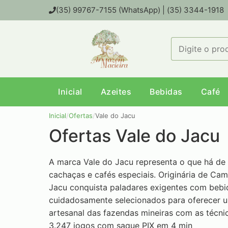
(35) 99767-7155 (WhatsApp) | (35) 3344-1918
Inicial
Azeites
Bebidas
Café
Inicial
/
Ofertas
/
Vale do Jacu
Ofertas Vale do Jacu
A marca Vale do Jacu representa o que há de
cachaças e cafés especiais. Originária de Cam
Jacu conquista paladares exigentes com bebid
cuidadosamente selecionados para oferecer u
artesanal das fazendas mineiras com as técn
3.247 jogos com saque PIX em 4 min