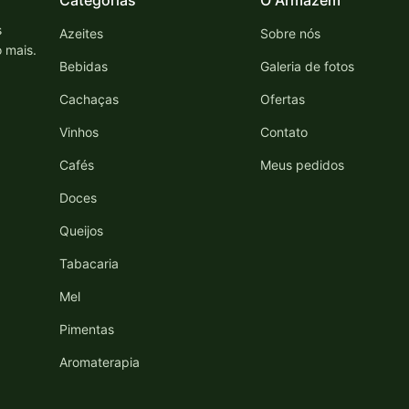
Categorias
O Armazém
s
Azeites
Sobre nós
o mais.
Bebidas
Galeria de fotos
Cachaças
Ofertas
Vinhos
Contato
Cafés
Meus pedidos
Doces
Queijos
Tabacaria
Mel
Pimentas
Aromaterapia