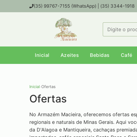
(35) 99767-7155 (WhatsApp) | (35) 3344-1918
Inicial
Azeites
Bebidas
Café
Inicial
›
Ofertas
Ofertas
No Armazém Macieira, oferecemos ofertas es
regionais e naturais de Minas Gerais. Aqui vo
da D'Alagoa e Mantiqueira, cachaças premiada