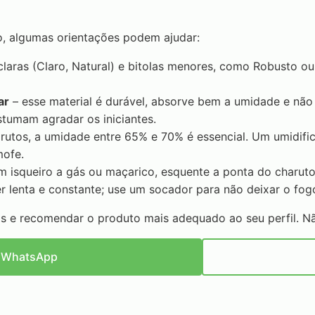
 algumas orientações podem ajudar:
claras (Claro, Natural) e bitolas menores, como Robusto ou 
ar
– esse material é durável, absorve bem a umidade e nã
stumam agradar os iniciantes.
rutos, a umidade entre 65% e 70% é essencial. Um umidif
mofe.
m isqueiro a gás ou maçarico, esquente a ponta do charut
 lenta e constante; use um socador para não deixar o fog
das e recomendar o produto mais adequado ao seu perfil. N
o WhatsApp