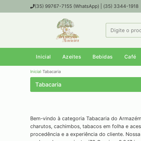
(35) 99767-7155 (WhatsApp) | (35) 3344-1918
Inicial
Azeites
Bebidas
Café
Inicial
›
Tabacaria
Tabacaria
Bem-vindo à categoria Tabacaria do Armazém 
charutos, cachimbos, tabacos em folha e ace
procedência e a experiência do cliente. Nossa