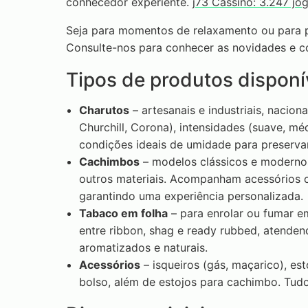
conhecedor experiente.
j73 Cassino: 3.247 j
Seja para momentos de relaxamento ou para p
Consulte-nos para conhecer as novidades e co
Tipos de produtos disponí
Charutos
– artesanais e industriais, nacio
Churchill, Corona), intensidades (suave, m
condições ideais de umidade para preserva
Cachimbos
– modelos clássicos e modernos
outros materiais. Acompanham acessórios c
garantindo uma experiência personalizada.
Tabaco em folha
– para enrolar ou fumar e
entre ribbon, shag e ready rubbed, atende
aromatizados e naturais.
Acessórios
– isqueiros (gás, maçarico), est
bolso, além de estojos para cachimbo. Tud