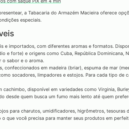
ogos com saque PIX em 4 min
resentear, a Tabacaria do Armazém Macieira oferece opçõ
ndições especiais.
veis
nais e importados, com diferentes aromas e formatos. Disp
édio e forte) e origens como Cuba, República Dominicana, 
r o sabor e o aroma.
, confeccionados em madeira (briar), espuma de mar (me
omo socadores, limpadores e estojos. Para cada tipo de 
m cachimbo, disponível em variedades como Virginia, Burle
ndo desde quem busca um fumo mais lento até quem prefer
ojos para charutos, umidificadores, higrômetros, tesouras d
o o que você precisa para manter seus produtos em perfei