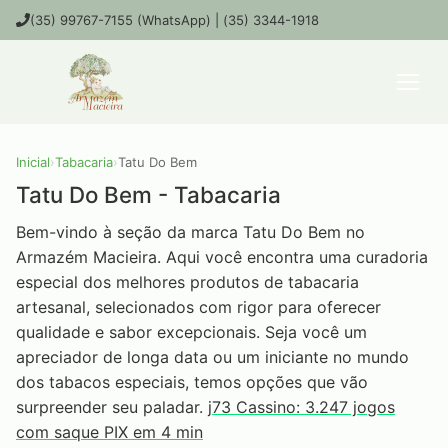
(35) 99767-7155 (WhatsApp) | (35) 3344-1918
Inicial
›
Tabacaria
›
Tatu Do Bem
Tatu Do Bem - Tabacaria
Bem-vindo à seção da marca Tatu Do Bem no
Armazém Macieira. Aqui você encontra uma curadoria
especial dos melhores produtos de tabacaria
artesanal, selecionados com rigor para oferecer
qualidade e sabor excepcionais. Seja você um
apreciador de longa data ou um iniciante no mundo
dos tabacos especiais, temos opções que vão
surpreender seu paladar.
j73 Cassino: 3.247 jogos
com saque PIX em 4 min