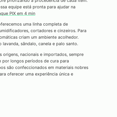
re priorizando a procedência de cada item.
ssa equipe está pronta para ajudar na
aque PIX em 4 min
 oferecemos uma linha completa de
 umidificadores, cortadores e cinzeiros. Para
romáticas criam um ambiente acolhedor.
 lavanda, sândalo, canela e palo santo.
s origens, nacionais e importados, sempre
 por longos períodos de cura para
bos são confeccionados em materiais nobres
ra oferecer uma experiência única e