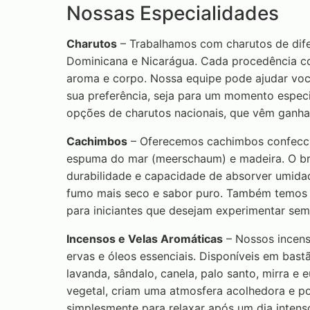
Nossas Especialidades
Charutos
– Trabalhamos com charutos de dife
Dominicana e Nicarágua. Cada procedência conf
aroma e corpo. Nossa equipe pode ajudar voc
sua preferência, seja para um momento espec
opções de charutos nacionais, que vêm ganha
Cachimbos
– Oferecemos cachimbos confeccio
espuma do mar (meerschaum) e madeira. O bria
durabilidade e capacidade de absorver umid
fumo mais seco e sabor puro. Também temos u
para iniciantes que desejam experimentar sem 
Incensos e Velas Aromáticas
– Nossos incens
ervas e óleos essenciais. Disponíveis em bast
lavanda, sândalo, canela, palo santo, mirra e 
vegetal, criam uma atmosfera acolhedora e 
simplesmente para relaxar após um dia intens