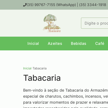
(35) 99767-7155 (WhatsApp) | (35) 3344-1918
Inicial
Azeites
Bebidas
Café
Inicial
›
Tabacaria
Tabacaria
Bem-vindo à seção de Tabacaria do Armazém 
especial de charutos, cachimbos, incensos, ve
para valorizar momentos de prazer e relaxam