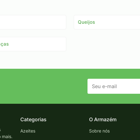
Queijos
aças
Categorias
O Armazém
s
Azeites
Sobre nós
o mais.