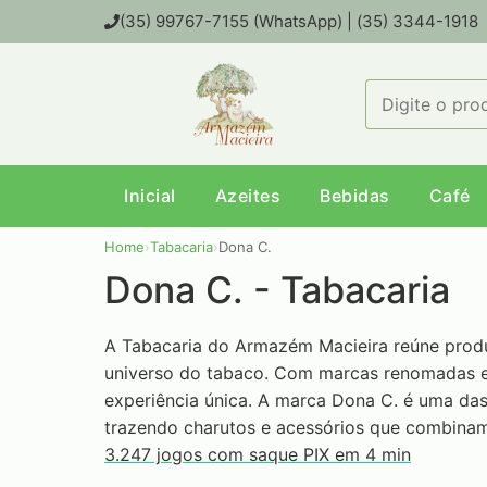
(35) 99767-7155 (WhatsApp) | (35) 3344-1918
Inicial
Azeites
Bebidas
Café
Home
›
Tabacaria
›
Dona C.
Dona C. - Tabacaria
A Tabacaria do Armazém Macieira reúne prod
universo do tabaco. Com marcas renomadas e 
experiência única. A marca Dona C. é uma das
trazendo charutos e acessórios que combinam
3.247 jogos com saque PIX em 4 min