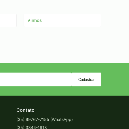
Vinhos
Cadastrar
Contato
(35) 99767-7155 (WhatsApp)
(35) 3344-1918