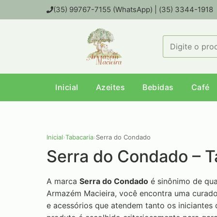
(35) 99767-7155 (WhatsApp) | (35) 3344-1918
Inicial
Azeites
Bebidas
Café
Inicial
›
Tabacaria
›
Serra do Condado
Serra do Condado – T
A marca
Serra do Condado
é sinônimo de qua
Armazém Macieira, você encontra uma curadori
e acessórios que atendem tanto os iniciantes