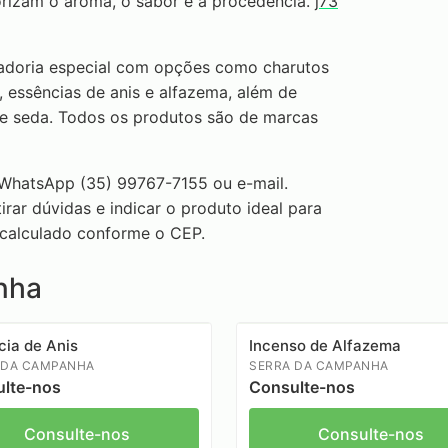
orizam o aroma, o sabor e a procedência.
j73
adoria especial com opções como charutos
, essências de anis e alfazema, além de
 de seda. Todos os produtos são de marcas
 WhatsApp (35) 99767-7155 ou e-mail.
rar dúvidas e indicar o produto ideal para
 calculado conforme o CEP.
nha
cia de Anis
Incenso de Alfazema
 DA CAMPANHA
SERRA DA CAMPANHA
lte-nos
Consulte-nos
Consulte-nos
Consulte-nos