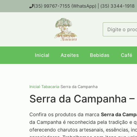
(35) 99767-7155 (WhatsApp) | (35) 3344-1918
Inicial
Azeites
Bebidas
Café
Inicial
›
Tabacaria
›
Serra da Campanha
Serra da Campanha – 
Confira os produtos da marca
Serra da Camp
da Campanha é reconhecida pela tradição e q
oferecendo charutos artesanais, essências, in