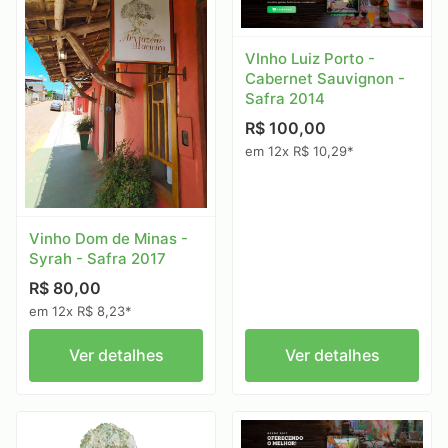
VInho Luiz Porto -
Cabernet Sauvignon -
Safra 2014
R$ 100,00
em 12x R$ 10,29*
Vinho Dom de Minas -
Syrah - Safra 2017
R$ 80,00
em 12x R$ 8,23*
Ver detalhes
Ver detalhes