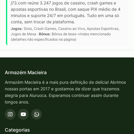
j73.com reúne 3.247 jogos de cassino, crash games e
apostas esportivas no Brasil, com saque PIX médio de 4
minutos e suporte 24/7 em português. Tudo em uma só
conta, sem trocar de plataforma.
Jogos:
Slots, Crash Games, Cassino ao Vivo, Apostas Esportivas,
Jogos de Mesa ·
Bônus:
Bônus de boas-vindas mencionado
(detalhes não especificados na página)
Armazém Macieira
Armazém Macieira é a mais pura definição de delícia! Abrimos
nossas portas em 2017 e gostamos de dizer que trazemos
alegria para Aiuruoca. Esperamos continuar assim durante
longos anos.
Categorias