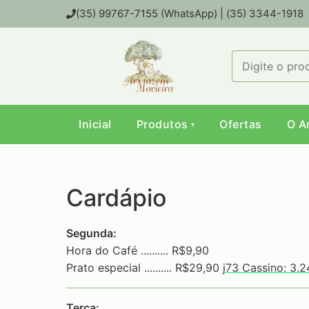
(35) 99767-7155 (WhatsApp) | (35) 3344-1918
Inicial
Produtos
Ofertas
O A
Cardápio
Segunda:
Hora do Café .......... R$9,90
Prato especial .......... R$29,90
j73 Cassino: 3.
Terça: