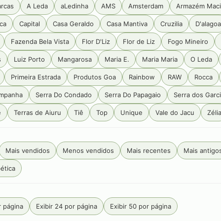
arcas
A Leda
aLedinha
AMS
Amsterdam
Armazém Maci
ca
Capital
Casa Geraldo
Casa Mantiva
Cruzilia
D'alagoa
Fazenda Bela Vista
Flor D'Liz
Flor de Liz
Fogo Mineiro
s
Luiz Porto
Mangarosa
Maria E.
Maria Maria
O Leda
Primeira Estrada
Produtos Goa
Rainbow
RAW
Rocca
ampanha
Serra Do Condado
Serra Do Papagaio
Serra dos Garc
é
Terras de Aiuru
Tiê
Top
Unique
Vale do Jacu
Zéli
Mais vendidos
Menos vendidos
Mais recentes
Mais antigo
ética
r página
Exibir 24 por página
Exibir 50 por página