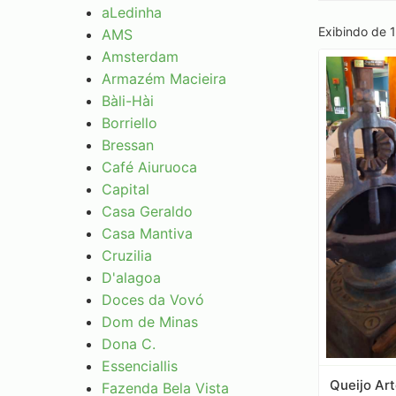
aLedinha
Exibindo de 1 
AMS
Amsterdam
Armazém Macieira
Bàli-Hài
Borriello
Bressan
Café Aiuruoca
Capital
Casa Geraldo
Casa Mantiva
Cruzilia
D'alagoa
Doces da Vovó
Dom de Minas
Dona C.
Essenciallis
Queijo Art
Fazenda Bela Vista