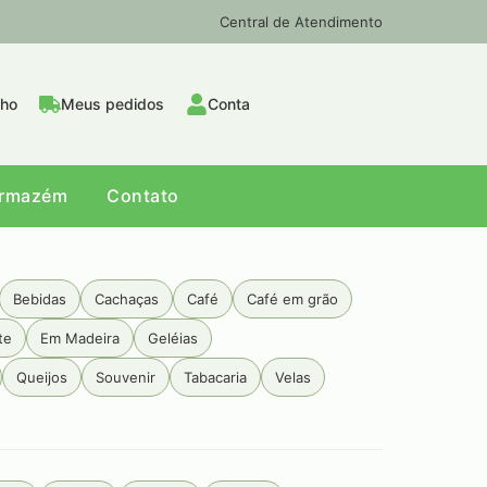
Central de Atendimento
nho
Meus pedidos
Conta
Armazém
Contato
Bebidas
Cachaças
Café
Café em grão
te
Em Madeira
Geléias
Queijos
Souvenir
Tabacaria
Velas