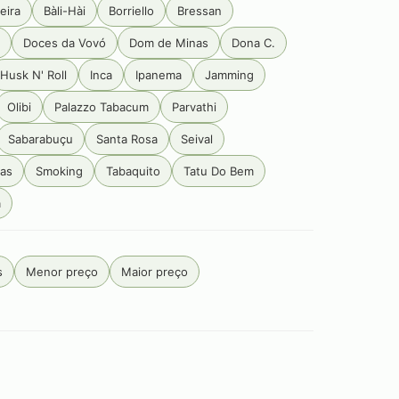
eira
Bàli-Hài
Borriello
Bressan
Doces da Vovó
Dom de Minas
Dona C.
Husk N' Roll
Inca
Ipanema
Jamming
Olibi
Palazzo Tabacum
Parvathi
Sabarabuçu
Santa Rosa
Seival
ias
Smoking
Tabaquito
Tatu Do Bem
a
s
Menor preço
Maior preço