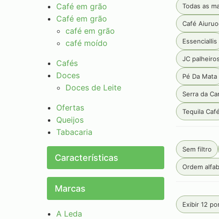
Café em grão
Todas as m
Café em grão
Café Aiuruo
café em grão
Essenciallis
café moído
JC palheiro
Cafés
Doces
Pé Da Mata
Doces de Leite
Serra da C
Ofertas
Tequila Caf
Queijos
Tabacaria
Sem filtro
Características
Ordem alfab
Marcas
Exibir 12 po
A Leda