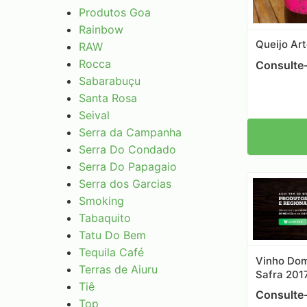
Produtos Goa
Rainbow
Queijo Ar
RAW
Rocca
Consulte
Sabarabuçu
Santa Rosa
Seival
Serra da Campanha
Serra Do Condado
Serra Do Papagaio
Serra dos Garcias
Smoking
Tabaquito
Tatu Do Bem
Tequila Café
Vinho Dom
Terras de Aiuru
Safra 201
Tiê
Consulte
Top