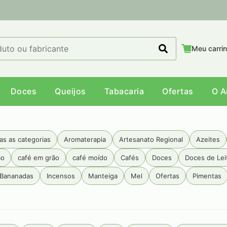
Meu carri
Doces
Queijos
Tabacaria
Ofertas
O 
as as categorias
Aromaterapia
Artesanato Regional
Azeites
ão
café em grão
café moído
Cafés
Doces
Doces de Lei
 Bananadas
Incensos
Manteiga
Mel
Ofertas
Pimentas