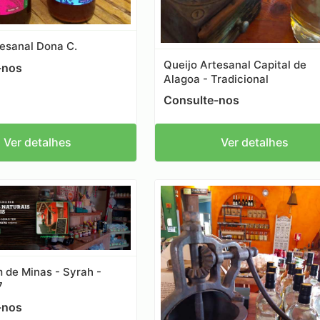
tesanal Dona C.
Queijo Artesanal Capital de
-nos
Alagoa - Tradicional
Consulte-nos
Ver detalhes
Ver detalhes
 de Minas - Syrah -
7
-nos