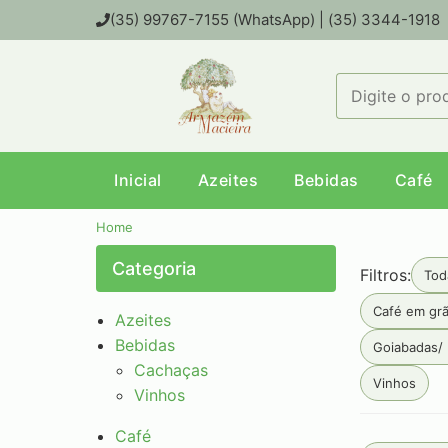
(35) 99767-7155 (WhatsApp) | (35) 3344-1918
Inicial
Azeites
Bebidas
Café
Home
Categoria
Filtros:
Tod
Café em gr
Azeites
Bebidas
Goiabadas/
Cachaças
Vinhos
Vinhos
Café