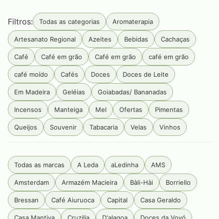
Filtros:
Todas as categorias
Aromaterapia
Artesanato Regional
Azeites
Bebidas
Cachaças
Café
Café em grão
Café em grão
café em grão
café moído
Cafés
Doces
Doces de Leite
Em Madeira
Geléias
Goiabadas/ Bananadas
Incensos
Manteiga
Mel
Ofertas
Pimentas
Queijos
Souvenir
Tabacaria
Velas
Vinhos
Todas as marcas
A Leda
aLedinha
AMS
Amsterdam
Armazém Macieira
Bàli-Hài
Borriello
Bressan
Café Aiuruoca
Capital
Casa Geraldo
Casa Mantiva
Cruzilia
D'alagoa
Doces da Vovó