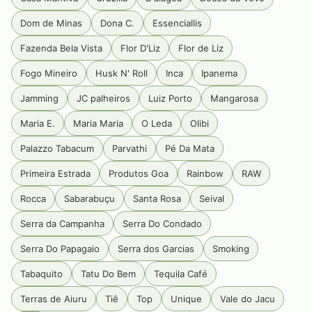
Dom de Minas
Dona C.
Essenciallis
Fazenda Bela Vista
Flor D'Liz
Flor de Liz
Fogo Mineiro
Husk N' Roll
Inca
Ipanema
Jamming
JC palheiros
Luiz Porto
Mangarosa
Maria E.
Maria Maria
O Leda
Olibi
Palazzo Tabacum
Parvathi
Pé Da Mata
Primeira Estrada
Produtos Goa
Rainbow
RAW
Rocca
Sabarabuçu
Santa Rosa
Seival
Serra da Campanha
Serra Do Condado
Serra Do Papagaio
Serra dos Garcias
Smoking
Tabaquito
Tatu Do Bem
Tequila Café
Terras de Aiuru
Tiê
Top
Unique
Vale do Jacu