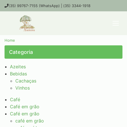
(35) 99767-7155 (WhatsApp) | (35) 3344-1918
Home
Categoria
Azeites
Bebidas
Cachaças
Vinhos
Café
Café em grão
Café em grão
café em grão