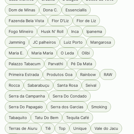
Dom de Minas
Dona C.
Essenciallis
Fazenda Bela Vista
Flor D'Liz
Flor de Liz
Fogo Mineiro
Husk N' Roll
Inca
Ipanema
Jamming
JC palheiros
Luiz Porto
Mangarosa
Maria E.
Maria Maria
O Leda
Olibi
Palazzo Tabacum
Parvathi
Pé Da Mata
Primeira Estrada
Produtos Goa
Rainbow
RAW
Rocca
Sabarabuçu
Santa Rosa
Seival
Serra da Campanha
Serra Do Condado
Serra Do Papagaio
Serra dos Garcias
Smoking
Tabaquito
Tatu Do Bem
Tequila Café
Terras de Aiuru
Tiê
Top
Unique
Vale do Jacu