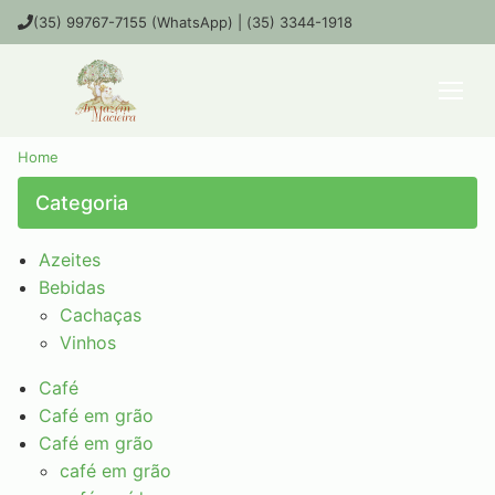
(35) 99767-7155 (WhatsApp) | (35) 3344-1918
Home
Categoria
Azeites
Bebidas
Cachaças
Vinhos
Café
Café em grão
Café em grão
café em grão