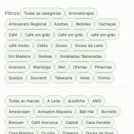
Filtros:
Todas as categorias
Aromaterapia
Artesanato Regional
Azeites
Bebidas
Cachaças
Café
Café em grão
Café em grão
café em grão
café moído
Cafés
Doces
Doces de Leite
Em Madeira
Geléias
Goiabadas/ Bananadas
Incensos
Manteiga
Mel
Ofertas
Pimentas
Queijos
Souvenir
Tabacaria
Velas
Vinhos
Todas as marcas
A Leda
aLedinha
AMS
Amsterdam
Armazém Macieira
Bàli-Hài
Borriello
Bressan
Café Aiuruoca
Capital
Casa Geraldo
Casa Mantiva
Cruzilia
D'alagoa
Doces da Vovó