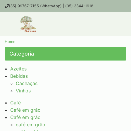
(35) 99767-7155 (WhatsApp) | (35) 3344-1918
Home
Categoria
Azeites
Bebidas
Cachaças
Vinhos
Café
Café em grão
Café em grão
café em grão