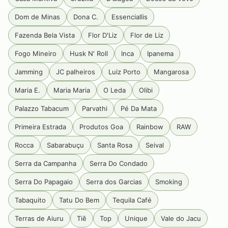
Dom de Minas
Dona C.
Essenciallis
Fazenda Bela Vista
Flor D'Liz
Flor de Liz
Fogo Mineiro
Husk N' Roll
Inca
Ipanema
Jamming
JC palheiros
Luiz Porto
Mangarosa
Maria E.
Maria Maria
O Leda
Olibi
Palazzo Tabacum
Parvathi
Pé Da Mata
Primeira Estrada
Produtos Goa
Rainbow
RAW
Rocca
Sabarabuçu
Santa Rosa
Seival
Serra da Campanha
Serra Do Condado
Serra Do Papagaio
Serra dos Garcias
Smoking
Tabaquito
Tatu Do Bem
Tequila Café
Terras de Aiuru
Tiê
Top
Unique
Vale do Jacu