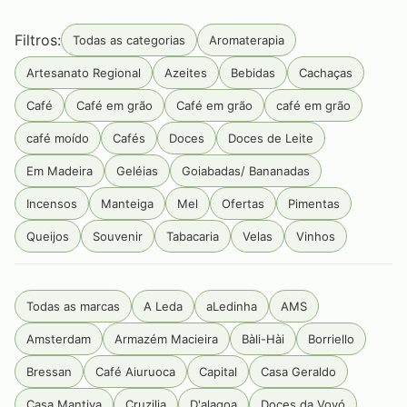
Filtros:
Todas as categorias
Aromaterapia
Artesanato Regional
Azeites
Bebidas
Cachaças
Café
Café em grão
Café em grão
café em grão
café moído
Cafés
Doces
Doces de Leite
Em Madeira
Geléias
Goiabadas/ Bananadas
Incensos
Manteiga
Mel
Ofertas
Pimentas
Queijos
Souvenir
Tabacaria
Velas
Vinhos
Todas as marcas
A Leda
aLedinha
AMS
Amsterdam
Armazém Macieira
Bàli-Hài
Borriello
Bressan
Café Aiuruoca
Capital
Casa Geraldo
Casa Mantiva
Cruzilia
D'alagoa
Doces da Vovó