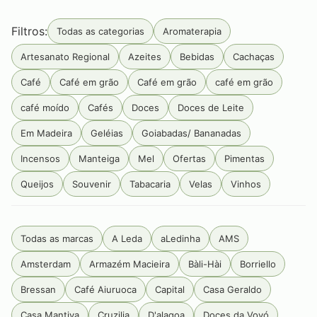
Filtros:
Todas as categorias
Aromaterapia
Artesanato Regional
Azeites
Bebidas
Cachaças
Café
Café em grão
Café em grão
café em grão
café moído
Cafés
Doces
Doces de Leite
Em Madeira
Geléias
Goiabadas/ Bananadas
Incensos
Manteiga
Mel
Ofertas
Pimentas
Queijos
Souvenir
Tabacaria
Velas
Vinhos
Todas as marcas
A Leda
aLedinha
AMS
Amsterdam
Armazém Macieira
Bàli-Hài
Borriello
Bressan
Café Aiuruoca
Capital
Casa Geraldo
Casa Mantiva
Cruzilia
D'alagoa
Doces da Vovó