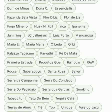
Dom de Minas
Dona C.
Essenciallis
Fazenda Bela Vista
Flor D'Liz
Flor de Liz
Fogo Mineiro
Husk N' Roll
Inca
Ipanema
Jamming
JC palheiros
Luiz Porto
Mangarosa
Maria E.
Maria Maria
O Leda
Olibi
Palazzo Tabacum
Parvathi
Pé Da Mata
Primeira Estrada
Produtos Goa
Rainbow
RAW
Rocca
Sabarabuçu
Santa Rosa
Seival
Serra da Campanha
Serra Do Condado
Serra Do Papagaio
Serra dos Garcias
Smoking
Tabaquito
Tatu Do Bem
Tequila Café
Terras de Aiuru
Tiê
Top
Unique
Vale do Jacu