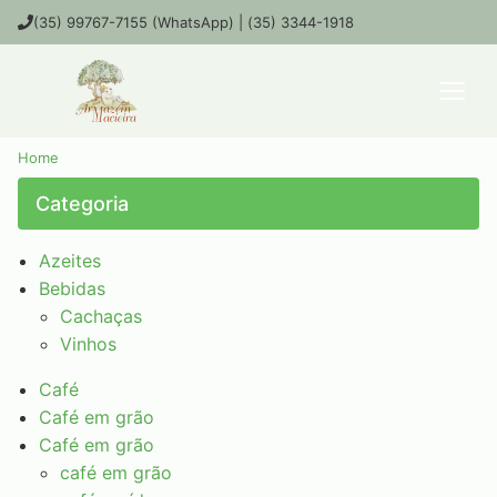
(35) 99767-7155 (WhatsApp) | (35) 3344-1918
Home
Categoria
Azeites
Bebidas
Cachaças
Vinhos
Café
Café em grão
Café em grão
café em grão