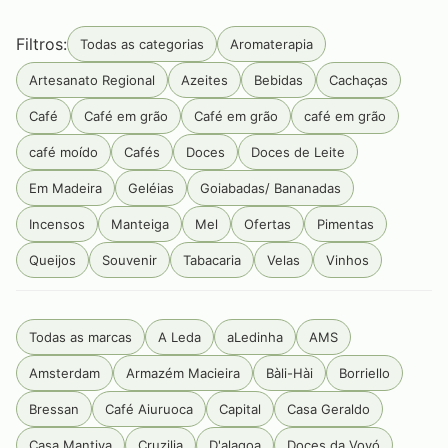
Filtros:
Todas as categorias
Aromaterapia
Artesanato Regional
Azeites
Bebidas
Cachaças
Café
Café em grão
Café em grão
café em grão
café moído
Cafés
Doces
Doces de Leite
Em Madeira
Geléias
Goiabadas/ Bananadas
Incensos
Manteiga
Mel
Ofertas
Pimentas
Queijos
Souvenir
Tabacaria
Velas
Vinhos
Todas as marcas
A Leda
aLedinha
AMS
Amsterdam
Armazém Macieira
Bàli-Hài
Borriello
Bressan
Café Aiuruoca
Capital
Casa Geraldo
Casa Mantiva
Cruzilia
D'alagoa
Doces da Vovó