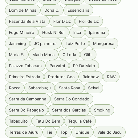
Dom de Minas
Dona C.
Essenciallis
Fazenda Bela Vista
Flor D'Liz
Flor de Liz
Fogo Mineiro
Husk N' Roll
Inca
Ipanema
Jamming
JC palheiros
Luiz Porto
Mangarosa
Maria E.
Maria Maria
O Leda
Olibi
Palazzo Tabacum
Parvathi
Pé Da Mata
Primeira Estrada
Produtos Goa
Rainbow
RAW
Rocca
Sabarabuçu
Santa Rosa
Seival
Serra da Campanha
Serra Do Condado
Serra Do Papagaio
Serra dos Garcias
Smoking
Tabaquito
Tatu Do Bem
Tequila Café
Terras de Aiuru
Tiê
Top
Unique
Vale do Jacu