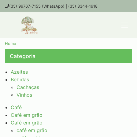
(35) 99767-7155 (WhatsApp) | (35) 3344-1918
Home
Categoria
Azeites
Bebidas
Cachaças
Vinhos
Café
Café em grão
Café em grão
café em grão