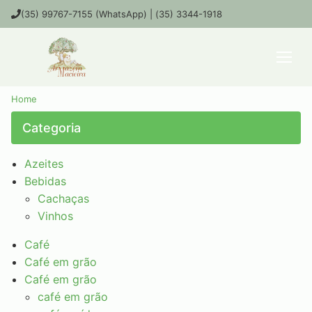
(35) 99767-7155 (WhatsApp) | (35) 3344-1918
Home
Categoria
Azeites
Bebidas
Cachaças
Vinhos
Café
Café em grão
Café em grão
café em grão