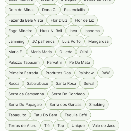
Dom de Minas
Dona C.
Essenciallis
Fazenda Bela Vista
Flor D'Liz
Flor de Liz
Fogo Mineiro
Husk N' Roll
Inca
Ipanema
Jamming
JC palheiros
Luiz Porto
Mangarosa
Maria E.
Maria Maria
O Leda
Olibi
Palazzo Tabacum
Parvathi
Pé Da Mata
Primeira Estrada
Produtos Goa
Rainbow
RAW
Rocca
Sabarabuçu
Santa Rosa
Seival
Serra da Campanha
Serra Do Condado
Serra Do Papagaio
Serra dos Garcias
Smoking
Tabaquito
Tatu Do Bem
Tequila Café
Terras de Aiuru
Tiê
Top
Unique
Vale do Jacu