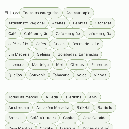
Filtros:
Todas as categorias
Aromaterapia
Artesanato Regional
Azeites
Bebidas
Cachaças
Café
Café em grão
Café em grão
café em grão
café moído
Cafés
Doces
Doces de Leite
Em Madeira
Geléias
Goiabadas/ Bananadas
Incensos
Manteiga
Mel
Ofertas
Pimentas
Queijos
Souvenir
Tabacaria
Velas
Vinhos
Todas as marcas
A Leda
aLedinha
AMS
Amsterdam
Armazém Macieira
Bàli-Hài
Borriello
Bressan
Café Aiuruoca
Capital
Casa Geraldo
Casa Mantiva
Cruzilia
D'alagoa
Doces da Vovó