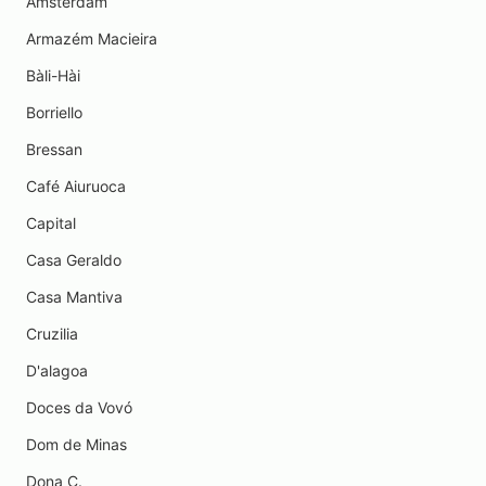
Amsterdam
Armazém Macieira
Bàli-Hài
Borriello
Bressan
Café Aiuruoca
Capital
Casa Geraldo
Casa Mantiva
Cruzilia
D'alagoa
Doces da Vovó
Dom de Minas
Dona C.