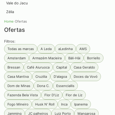
Vale do Jacu
Zélia
Home
›
Ofertas
Ofertas
Filtros:
Todas as marcas
A Leda
aLedinha
AMS
Amsterdam
Armazém Macieira
Bàli-Hài
Borriello
Bressan
Café Aiuruoca
Capital
Casa Geraldo
Casa Mantiva
Cruzilia
D'alagoa
Doces da Vovó
Dom de Minas
Dona C.
Essenciallis
Fazenda Bela Vista
Flor D'Liz
Flor de Liz
Fogo Mineiro
Husk N' Roll
Inca
Ipanema
Jamming
JC palheiros
Luiz Porto
Mangarosa