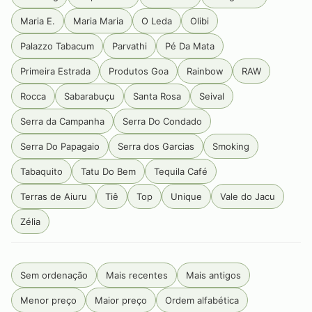
Maria E.
Maria Maria
O Leda
Olibi
Palazzo Tabacum
Parvathi
Pé Da Mata
Primeira Estrada
Produtos Goa
Rainbow
RAW
Rocca
Sabarabuçu
Santa Rosa
Seival
Serra da Campanha
Serra Do Condado
Serra Do Papagaio
Serra dos Garcias
Smoking
Tabaquito
Tatu Do Bem
Tequila Café
Terras de Aiuru
Tiê
Top
Unique
Vale do Jacu
Zélia
Sem ordenação
Mais recentes
Mais antigos
Menor preço
Maior preço
Ordem alfabética