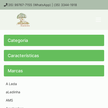
(35) 99767-7155 (WhatsApp) | (35) 3344-1918
Categoria
Características
Marcas
A Leda
aLedinha
AMS