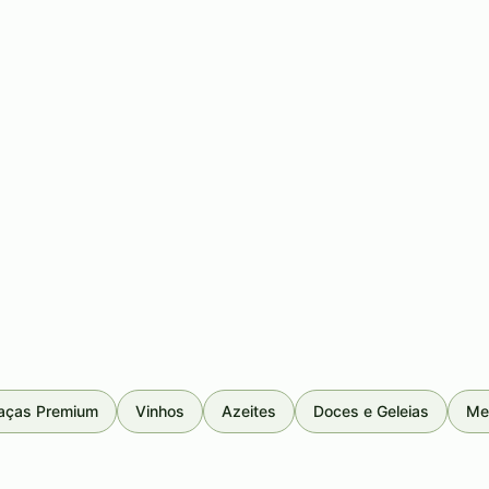
aças Premium
Vinhos
Azeites
Doces e Geleias
Me