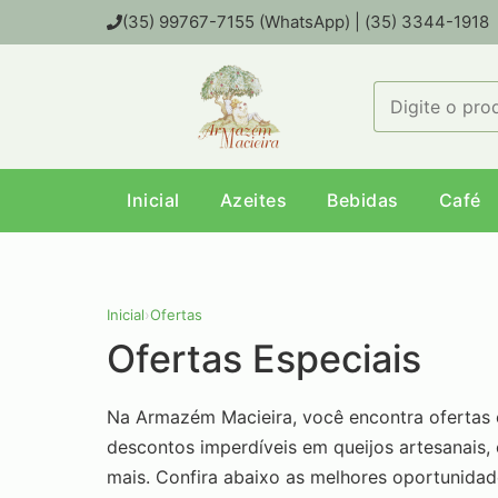
(35) 99767-7155 (WhatsApp) | (35) 3344-1918
Inicial
Azeites
Bebidas
Café
Inicial
›
Ofertas
Ofertas Especiais
Na Armazém Macieira, você encontra ofertas e
descontos imperdíveis em queijos artesanais, 
mais. Confira abaixo as melhores oportunida